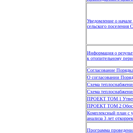
Уведомление о начале
сельского поселения С
Информация о результ
к отопительному пери
Cогласование Порядка
О согласовании Поря
Схема теплоснабжения
Схема теплоснабжения
ПРОЕКТ ТОМ 1 Утверж
ПРОЕКТ ТОМ 2 Обосн
Комплексный план с у
анализа 3 лет откорр
Программа проведения