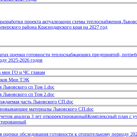
 разработки проекта актуализации схемы теплоснабжения Львов
еверского района Краснодарского края на 2027 год
атах оценки готовности теплоснабжающих предприятий, потреб
оду 2025-2026 годов
 мин ГО и ЧС главам
дков Мин ТЭК
 Львовского сп Том 1.doc
 Львовского сп Том 2.doc
даемая часть Львовского СП.doc
овывающие материалы Львовского СП.doc
четом анализа 3 лет откорректированныйКомплексный план с у
ектированный
 оценки обследования готовности к отопительному периоду 20