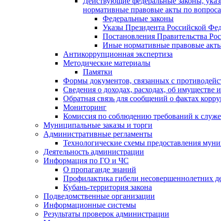
Действующие федеральные законы, указ
нормативные правовые акты по вопрос
Федеральные законы
Указы Президента Российской Фе
Постановления Правительства Ро
Иные нормативные правовые акт
Антикоррупционная экспертиза
Методические материалы
Памятки
Формы документов, связанных с противодейс
Сведения о доходах, расходах, об имуществе 
Обратная связь для сообщений о фактах корр
Мониторинг
Комиссия по соблюдению требований к служе
Муниципальные заказы и торги
Административные регламенты
Технологические схемы предоставления мун
Деятельность администрации
Информация по ГО и ЧС
О пропаганде знаний
Профилактика гибели несовершеннолетних д
Кубань-территория закона
Подведомственные организации
Информационные системы
Результаты проверок администрации