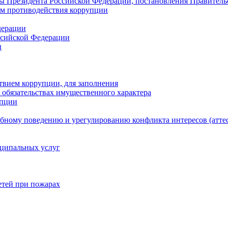
ы Президента Российской Федерации, постановления Правитель
ам противодействия коррупции
дерации
ссийской Федерации
ы
твием коррупции, для заполнения
и обязательствах имущественного характера
упции
бному поведению и урегулированию конфликта интересов (атте
иципальных услуг
етей при пожарах