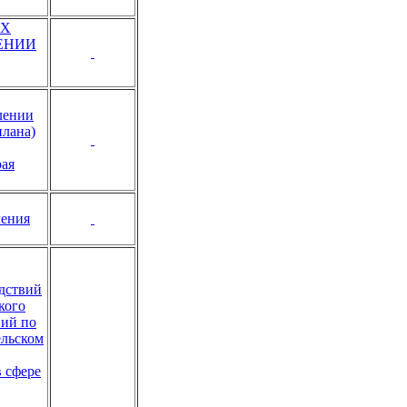
ЫХ
ЕНИИ
лении
плана)
рая
ления
едствий
кого
вий по
ельском
 сфере