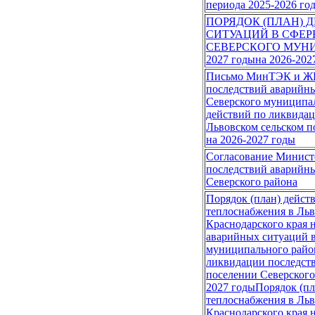
периода 2025-2026 го
ПОРЯДОК (ПЛАН)
СИТУАЦИЙ В СФЕ
СЕВЕРСКОГО МУНИ
2027 годына 2026-202
Письмо МинТЭК и ЖКХ
последствий аварийны
Северского муниципал
действий по ликвидац
Львовском сельском п
на 2026-2027 годы
Согласование Министе
последствий аварийны
Северского района
Порядок (план) дейст
теплоснабжения в Льв
Краснодарского края 
аварийных ситуаций в
муниципального район
ликвидации последств
поселении Северского
2027 годыПорядок (пл
теплоснабжения в Льв
Краснодарского края 