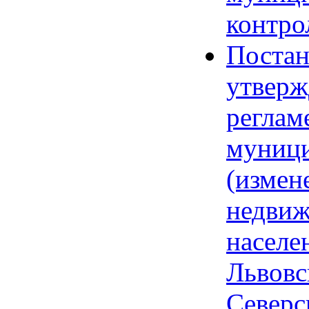
контро
Постан
утверж
реглам
муници
(измен
недвиж
населе
Львовс
Северс