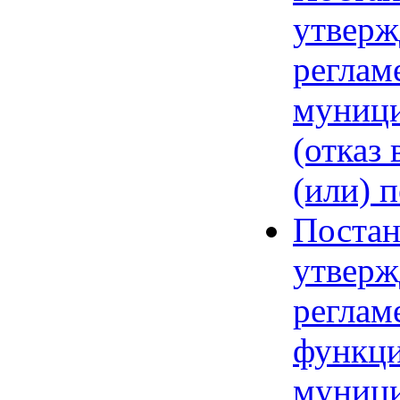
утверж
реглам
муници
(отказ
(или) 
Постан
утверж
реглам
функци
муниц