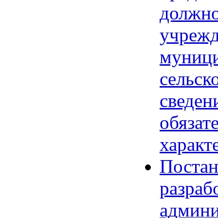
должно
учрежд
муници
сельск
сведен
обязат
характ
Постан
разраб
админи