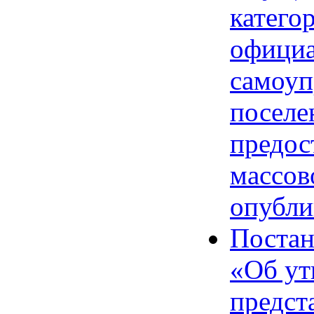
катего
официа
самоуп
поселе
предос
массов
опубли
Постан
«Об ут
предст