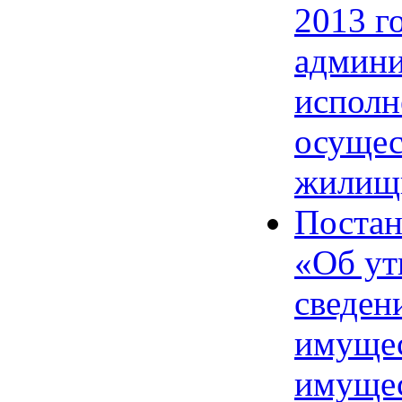
2013 г
админи
исполн
осущес
жилищн
Постан
«Об ут
сведен
имущес
имущес