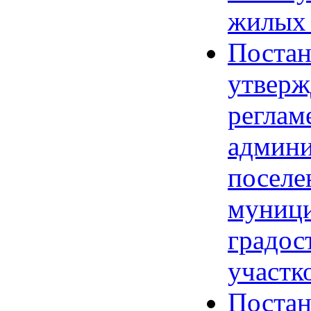
жилых
Постан
утверж
реглам
админи
поселе
муници
градос
участк
Постан